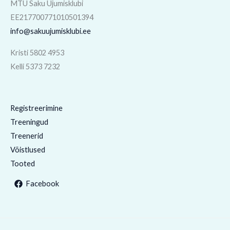
MTÜ Saku Ujumisklubi
EE217700771010501394
info@sakuujumisklubi.ee
Kristi 5802 4953
Kelli 5373 7232
Registreerimine
Treeningud
Treenerid
Võistlused
Tooted
Facebook