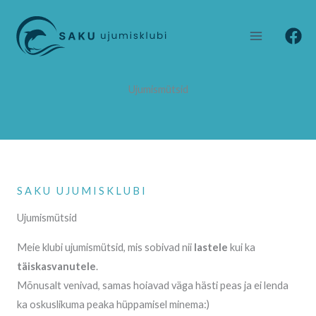
Skip
to
content
Ujumismütsid
SAKU UJUMISKLUBI
Ujumismütsid
Meie klubi ujumismütsid, mis sobivad nii
lastele
kui ka
täiskasvanutele
.
Mõnusalt venivad, samas hoiavad väga hästi peas ja ei lenda
ka oskuslikuma peaka hüppamisel minema:)