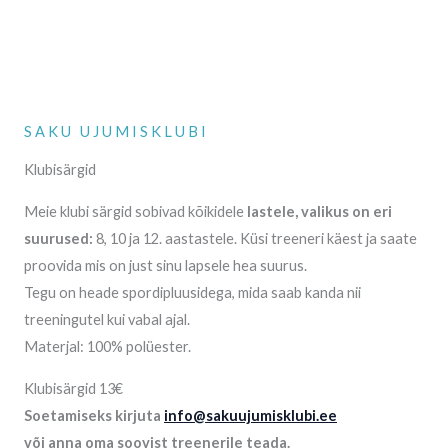
SAKU UJUMISKLUBI
Klubisärgid
Meie klubi särgid sobivad kõikidele
lastele, valikus on eri
suurused:
8, 10 ja 12. aastastele. Küsi treeneri käest ja saate
proovida mis on just sinu lapsele hea suurus.
Tegu on heade spordipluusidega, mida saab kanda nii
treeningutel kui vabal ajal.
Materjal: 100% polüester.
Klubisärgid 13€
Soetamiseks kirjuta
info@sakuujumisklubi.ee
või anna oma soovist treenerile teada.