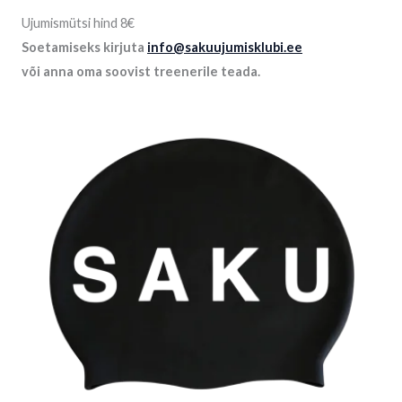
Ujumismütsi hind 8€
Soetamiseks kirjuta
info@sakuujumisklubi.ee
või anna oma soovist treenerile teada.