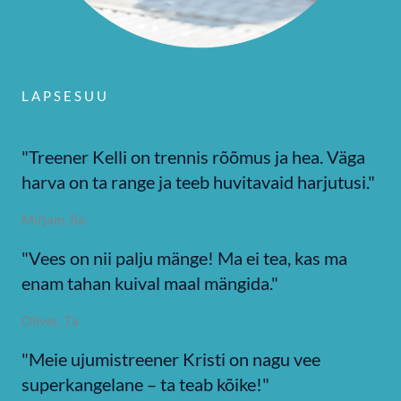
LAPSESUU
"Treener Kelli on trennis rõõmus ja hea. Väga
harva on ta range ja teeb huvitavaid harjutusi."
Mirjam, 8a
"Vees on nii palju mänge! Ma ei tea, kas ma
enam tahan kuival maal mängida."
Oliver, 7a
"Meie ujumistreener Kristi on nagu vee
superkangelane – ta teab kõike!"