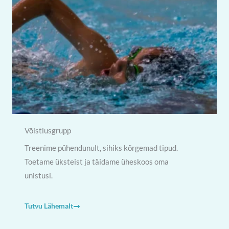
Võistlusgrupp
Treenime pühendunult, sihiks kõrgemad tipud.
Toetame üksteist ja täidame üheskoos oma
unistusi.
Tutvu Lähemalt