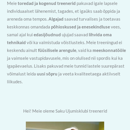
Meie
toredad ja kogenud treenerid
pakuvad igale lapsele
individuaalset lähenemist, tagades, et igaüks saab õppida ja
areneda oma tempos.
Algajad
saavad turvalises ja toetavas
keskkonnas omandada
põhioskused ja enesekindluse
vees,
samal ajal kui
edasijõudnud
ujujad saavad
lihvida oma
tehnikaid
või ka valmistuda võistlusteks. Meie treeningud ei
keskendu ainult
füüsilisele
arengule
, vaid ka
meeskonnatööle
ja vaimsele vastupidavusele, mis on olulised nii spordis kui ka
igapäevaelus. Lisaks pakuvad meie tunnid lastele suurepärast
võimalust leida
uusi sõpru
ja veeta kvaliteetaega aktiivselt
liikudes.
Hei! Meie oleme Saku Ujumisklubi treenerid