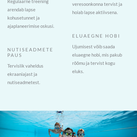
Regulaarne treening
veresoonkonna tervist ja
arendab lapse
hoiab lapse aktiivsena.
kohusetunnet ja
ajaplaneerimise oskusi.
ELUAEGNE HOBI
Ujumisest võib saada
NUTISEADMETE
eluaegne hobi, mis pakub
PAUS
rõõmu ja tervist kogu
Tervislik vaheldus
eluks.
ekraaniajast ja
nutiseadmetest.