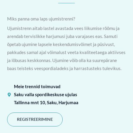
Miks panna oma laps ujumistrenni?
Ujumistrenn aitab lastel avastada vees liikumise rõõmu ja
arendab tervislikke harjumusi juba varajases eas. Samuti
õpetab ujumine lapsele keskendumisvõimet ja püsivust,
pakkudes samal ajal võimalust veeta kvaliteetaega aktiivses
ja lõbusas keskkonnas. Ujumine võib olla ka suurepärane
baas teisteks veespordialadeks ja harrastusteks tulevikus.
Meie trennid toimuvad
Saku valla spordikeskuse ujulas
Tallinna mnt 10, Saku, Harjumaa
REGISTREERIMINE