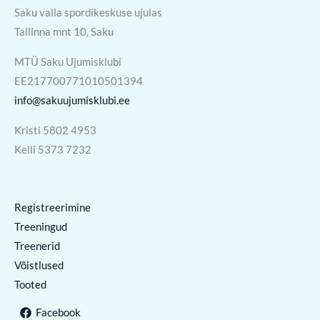
Saku valla spordikeskuse ujulas
Tallinna mnt 10, Saku
MTÜ Saku Ujumisklubi
EE217700771010501394
info@sakuujumisklubi.ee
Kristi 5802 4953
Kelli 5373 7232
Registreerimine
Treeningud
Treenerid
Võistlused
Tooted
Facebook