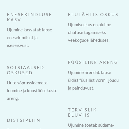
ENESEKINDLUSE
ELUTÄHTIS OSKUS
KASV
Ujumisoskus on oluline
Ujumine kasvatab lapse
ohutuse tagamiseks
enesekindlust ja
veekogude läheduses.
iseseisvust.
FÜÜSILINE ARENG
SOTSIAALSED
Ujumine arendab lapse
OSKUSED
üldist füüsilist vormi, jõudu
Uute sõprussidemete
ja painduvust.
loomine ja koostööoskuste
areng.
TERVISLIK
ELUVIIS
DISTSIPLIIN
Ujumine toetab südame-